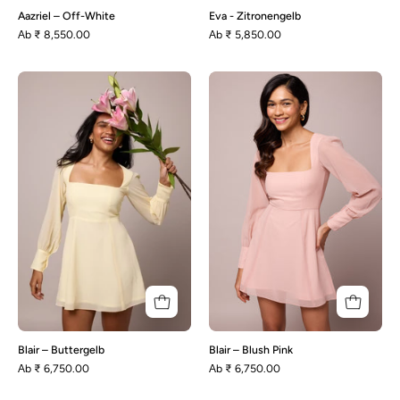
Aazriel – Off-White
Eva - Zitronengelb
Аb
₹ 8,550.00
Аb
₹ 5,850.00
Blair
Blair
–
–
Buttergelb
Blush
Pink
Blair – Buttergelb
Blair – Blush Pink
Аb
₹ 6,750.00
Аb
₹ 6,750.00