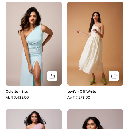
Colette
Levi's
-
-
Blau
Off
White
Colette - Blau
Levi's - Off White
Аb
₹ 7,425.00
Аb
₹ 7,275.00
Colette-
Dannie
Mauve