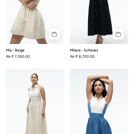
Mia - Beige
Milana - Schwarz
Аb
₹ 7,350.00
Аb
₹ 8,700.00
Milana
Mia
-
-
Beige
Blau