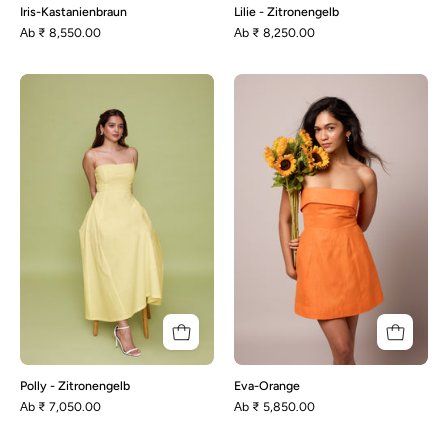
Iris-Kastanienbraun
Lilie - Zitronengelb
Аb
₹ 8,550.00
Аb
₹ 8,250.00
Polly
Eva-
-
Orange
Zitronengelb
Polly - Zitronengelb
Eva-Orange
Аb
₹ 7,050.00
Аb
₹ 5,850.00