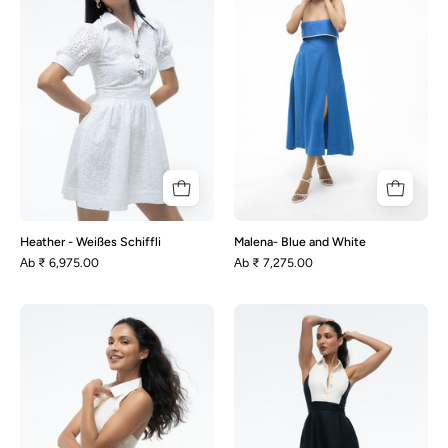
Schiffli
White
Heather - Weißes Schiffli
Malena- Blue and White
Аb
₹ 6,975.00
Аb
₹ 7,275.00
Mia
Milana
-
-
Beige
Schwarz