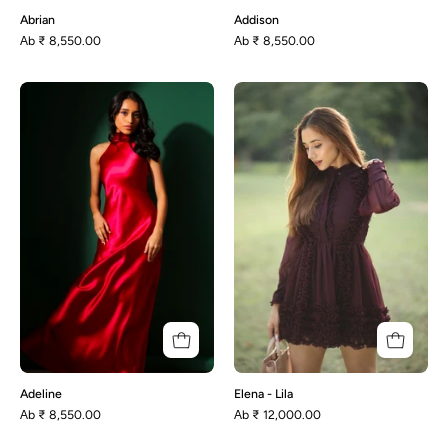
Abrian
Addison
Аb
₹ 8,550.00
Аb
₹ 8,550.00
Adeline
Elena
-
Lila
Adeline
Elena - Lila
Аb
₹ 8,550.00
Аb
₹ 12,000.00