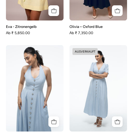
Eva - Zitronengelb
Olivia – Oxford Blue
Аb
₹ 5,850.00
Аb
₹ 7,350.00
Aston
Audrey
AUSVERKAUFT
-
-
Blau
Staubblau