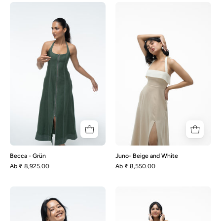
Becca
Juno-
-
Beige
Grün
and
White
Becca - Grün
Juno- Beige and White
Аb
₹ 8,925.00
Аb
₹ 8,550.00
Heather
Malena-
-
Blue
Weißes
and