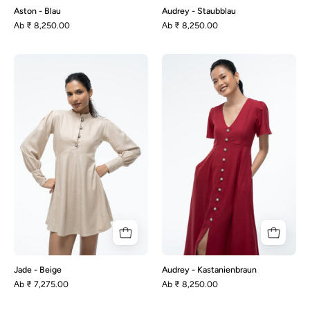
Aston - Blau
Audrey - Staubblau
Аb
₹ 8,250.00
Аb
₹ 8,250.00
Jade
Audrey
-
-
Beige
Kastanienbraun
Jade - Beige
Audrey - Kastanienbraun
Аb
₹ 7,275.00
Аb
₹ 8,250.00