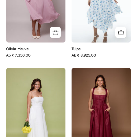
Olivia-Mauve
Tulpe
Аb
₹ 7,350.00
Аb
₹ 8,925.00
Polly-
Rhonda-
Weiß
Maroon