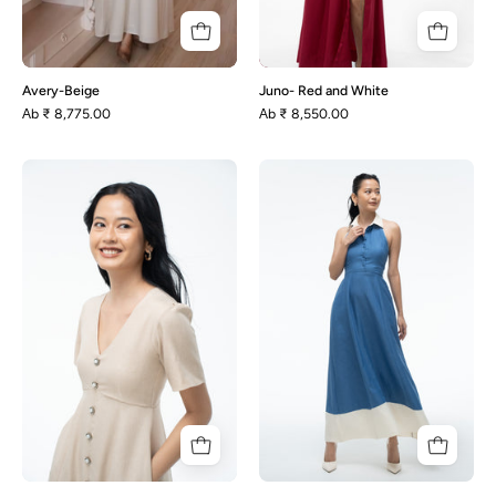
Avery-Beige
Juno- Red and White
Аb
₹ 8,775.00
Аb
₹ 8,550.00
Audrey
Pfeifer
-
Beige