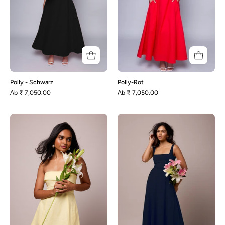
Polly - Schwarz
Polly-Rot
Аb
₹ 7,050.00
Аb
₹ 7,050.00
Eva
Olivia
-
–
Zitronengelb
Oxford
Blue