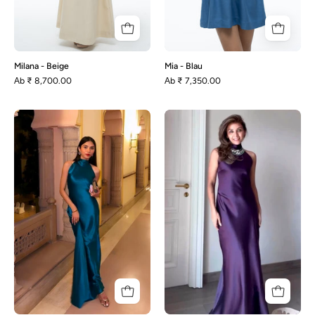
Milana - Beige
Mia - Blau
Аb
₹ 8,700.00
Аb
₹ 7,350.00
Abrian
Addison