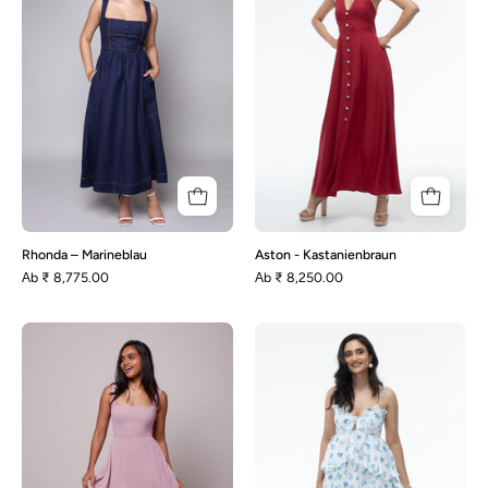
Rhonda – Marineblau
Aston - Kastanienbraun
Аb
₹ 8,775.00
Аb
₹ 8,250.00
Olivia-
Tulpe
Mauve