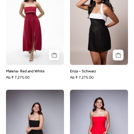
White
Malena- Red and White
Enza – Schwarz
Аb
₹ 7,275.00
Аb
₹ 7,275.00
Polly
Polly-
-
Rot
Schwarz