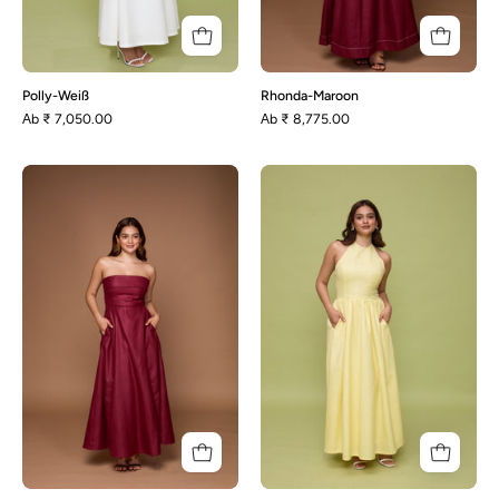
Polly-Weiß
Rhonda-Maroon
Аb
₹ 7,050.00
Аb
₹ 8,775.00
Iris-
Lilie
Kastanienbraun
-
Zitronengelb