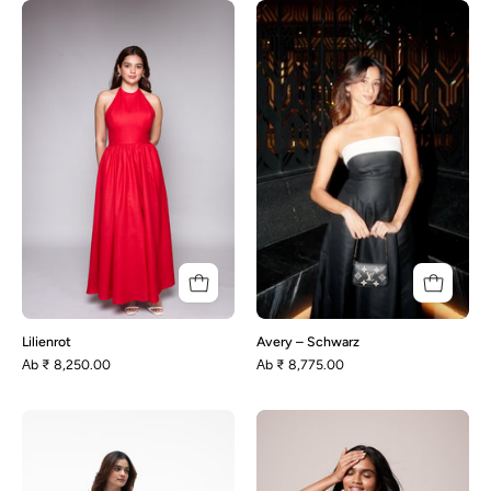
Lilienrot
Avery
–
Schwarz
Lilienrot
Avery – Schwarz
Аb
₹ 8,250.00
Аb
₹ 8,775.00
Malena-
Enza
Red
–
and
Schwarz