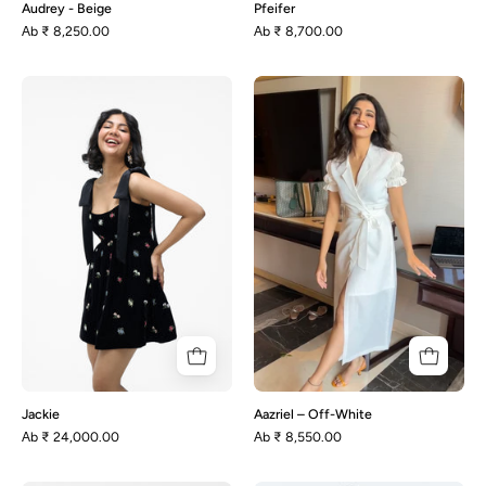
Audrey - Beige
Pfeifer
Аb
₹ 8,250.00
Аb
₹ 8,700.00
Jackie
Aazriel
–
Off-
White
Jackie
Aazriel – Off-White
Аb
₹ 24,000.00
Аb
₹ 8,550.00