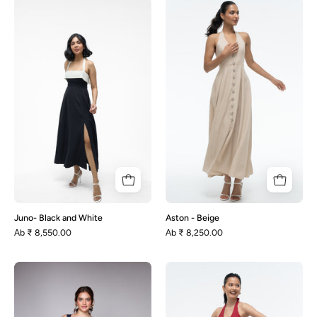
Juno-
Aston
Black
-
and
Beige
White
Juno- Black and White
Aston - Beige
Аb
₹ 8,550.00
Аb
₹ 8,250.00
Rhonda
Aston
–
-
Marineblau
Kastanienbraun