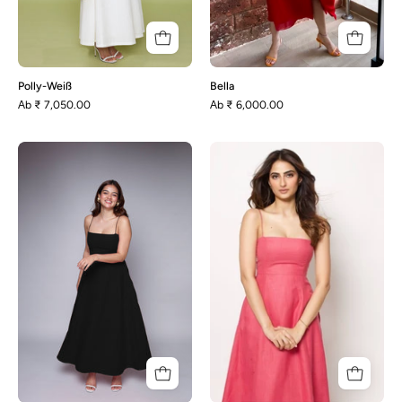
Polly-Weiß
Bella
Аb
₹ 7,050.00
Аb
₹ 6,000.00
Polly
Polly-
-
Pink
Schwarz