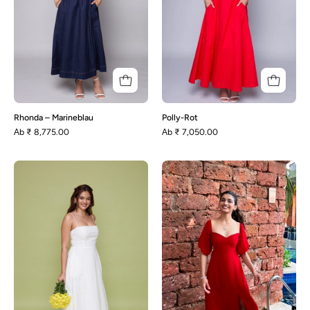
Rhonda – Marineblau
Polly-Rot
Аb
₹ 8,775.00
Аb
₹ 7,050.00
Polly-
Bella
Weiß