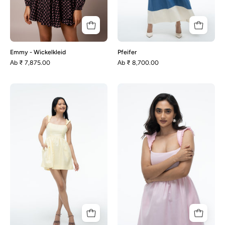
Emmy - Wickelkleid
Pfeifer
Аb
₹ 7,875.00
Аb
₹ 8,700.00
Sydney
Sydney
-
-
Zitronengelb
Pastellrosa