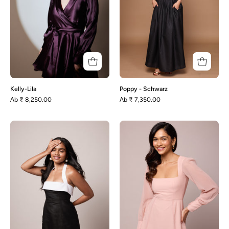
Kelly-Lila
Poppy - Schwarz
Аb
₹ 8,250.00
Аb
₹ 7,350.00
Enza
Blair
–
–
Schwarz
Blush
Pink