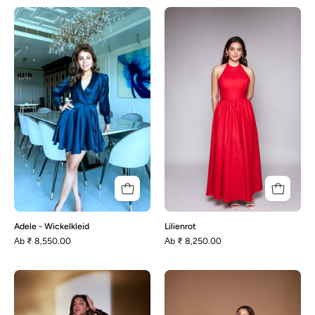
Adele
Lilienrot
-
Wickelkleid
Adele - Wickelkleid
Lilienrot
Аb
₹ 8,550.00
Аb
₹ 8,250.00
Kelly-
Lily-
Brown
Schwarz