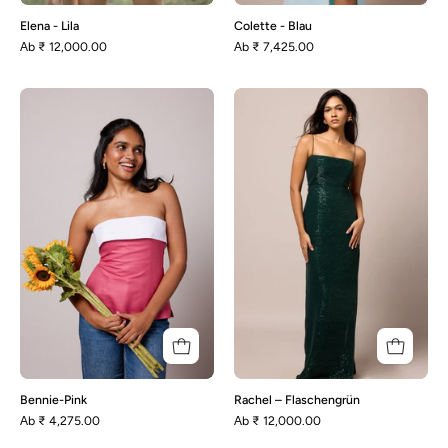
Elena - Lila
Colette - Blau
Аb
₹ 12,000.00
Аb
₹ 7,425.00
Bennie-
Rachel
Pink
–
Flaschengrün
Bennie-Pink
Rachel – Flaschengrün
Аb
₹ 4,275.00
Аb
₹ 12,000.00