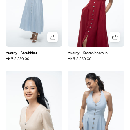
Audrey - Staubblau
Audrey - Kastanienbraun
Аb
₹ 8,250.00
Аb
₹ 8,250.00
Audrey
Aston
-
-
Beige
Blau