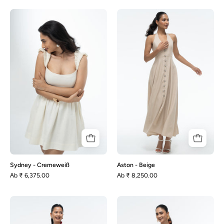
Sydney
Aston
-
-
Cremeweiß
Beige
Sydney - Cremeweiß
Aston - Beige
Аb
₹ 6,375.00
Аb
₹ 8,250.00
Aston
Aston
-
-