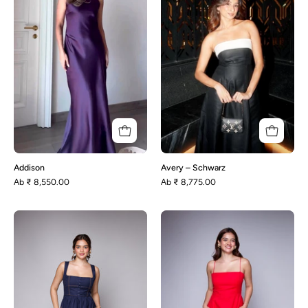
Addison
Avery – Schwarz
Аb
₹ 8,550.00
Аb
₹ 8,775.00
Rhonda
Polly-
–
Rot
Marineblau