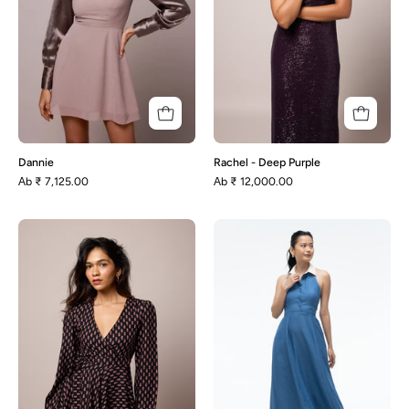
Dannie
Rachel - Deep Purple
Аb
₹ 7,125.00
Аb
₹ 12,000.00
Emmy
Pfeifer
-
Wickelkleid