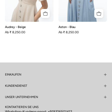
Audrey - Beige
Aston - Blau
Аb
₹ 8,250.00
Аb
₹ 8,250.00
EINKAUFEN
KUNDENDIENST
UNSER UNTERNEHMEN
KONTAKTIEREN SIE UNS
WhatsApp-Kundensupport:
+919326501412