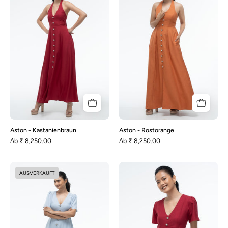
Kastanienbraun
Rostorange
Aston - Kastanienbraun
Aston - Rostorange
Аb
₹ 8,250.00
Аb
₹ 8,250.00
Audrey
Audrey
AUSVERKAUFT
-
-
Staubblau
Kastanienbraun