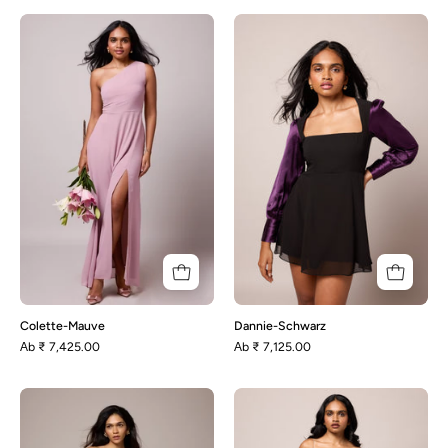
Colette-
Dannie-
Mauve
Schwarz
Colette-Mauve
Dannie-Schwarz
Аb
₹ 7,425.00
Аb
₹ 7,125.00
Rachel
Rachel-
-
Champagner