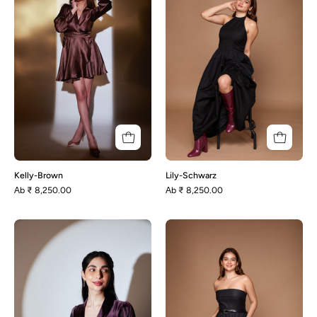
Kelly-Brown
Lily-Schwarz
Аb
₹ 8,250.00
Аb
₹ 8,250.00
Kelly-
Poppy
Lila
-
Schwarz