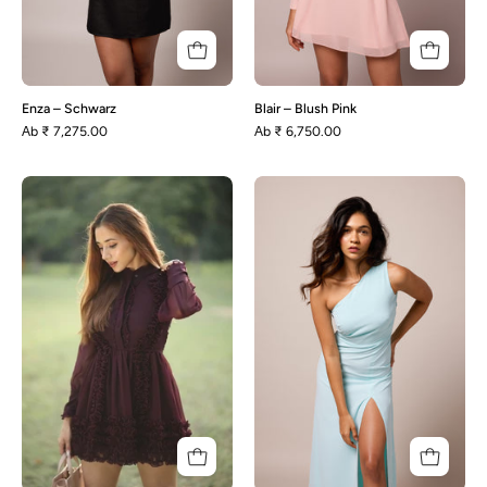
Enza – Schwarz
Blair – Blush Pink
Аb
₹ 7,275.00
Аb
₹ 6,750.00
Elena
Colette
-
-
Lila
Blau