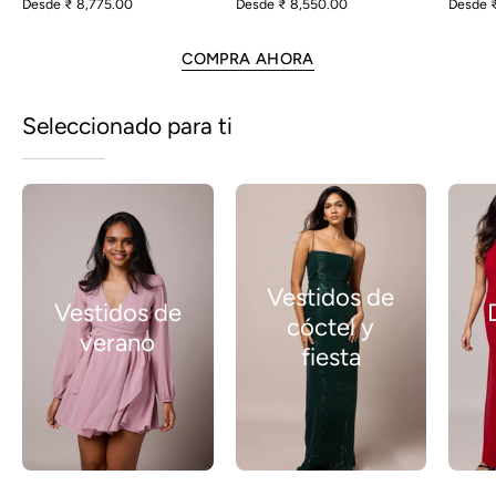
Desde
₹ 8,775.00
Desde
₹ 8,550.00
Desde
COMPRA AHORA
Seleccionado para ti
Vestidos de
Vestidos de
cóctel y
verano
fiesta