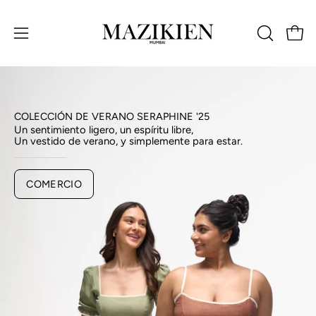
Saltar
al
Carro
ABRIR
Abrir
contenido
BARRA
menú
DE
de
BÚSQUED
navegación
COLECCIÓN DE VERANO SERAPHINE '25
Un sentimiento ligero, un espíritu libre,
Un vestido de verano, y simplemente para estar.
COMERCIO