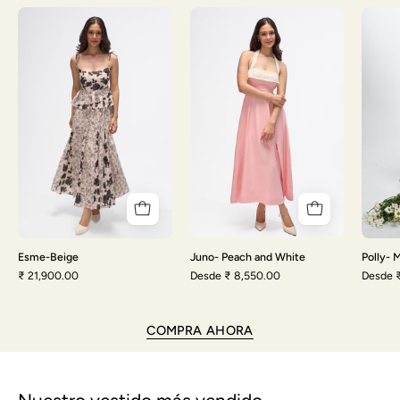
Esme-
Juno-
Beige
Peach
and
White
Esme-Beige
Juno- Peach and White
Polly- 
₹ 21,900.00
Desde
₹ 8,550.00
Desde
COMPRA AHORA