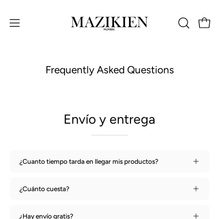
Saltar
al
Carro
ABRIR
Abrir
contenido
BARRA
menú
DE
de
BÚSQUED
navegación
Frequently Asked Questions
Envío y entrega
¿Cuanto tiempo tarda en llegar mis productos?
¿Cuánto cuesta?
¿Hay envío gratis?