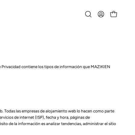
Abrir
MI
CARRO ABIERT
barra
CUENTA
de
búsqueda
 de Privacidad contiene los tipos de información que MAZIKIEN
 web. Todas las empresas de alojamiento web lo hacen como parte
ervicios de internet (ISP), fecha y hora, páginas de
ito de la información es analizar tendencias, administrar el sitio