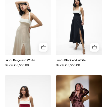
and
and
White
White
Juno- Beige and White
Juno- Black and White
Desde
₹ 8,550.00
Desde
₹ 8,550.00
Juno-
Kelly-
Red
Brown
and
White