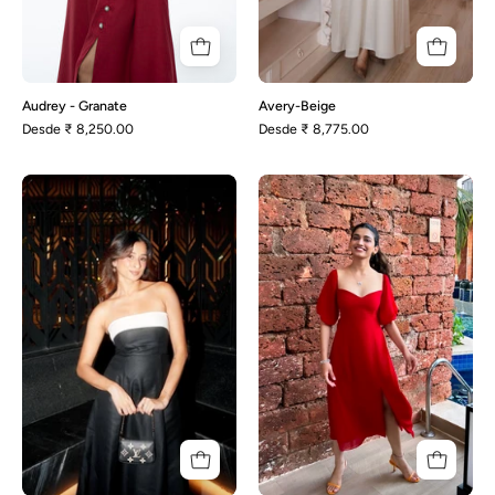
Audrey - Granate
Avery-Beige
Desde
₹ 8,250.00
Desde
₹ 8,775.00
Avery-
Bella
Negro