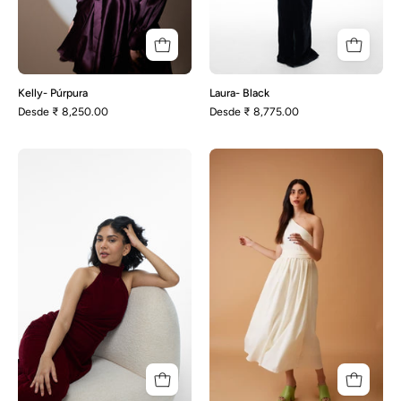
Kelly- Púrpura
Laura- Black
Desde
₹ 8,250.00
Desde
₹ 8,775.00
Laura-
Levi-
Maroon
Blanco
roto