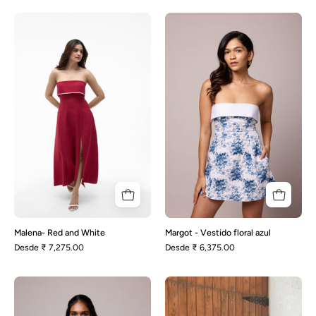
Malena-
Margot
Red
-
and
Vestido
White
floral
azul
Malena- Red and White
Margot - Vestido floral azul
Desde
₹ 7,275.00
Desde
₹ 6,375.00
Margot
Melissa
-