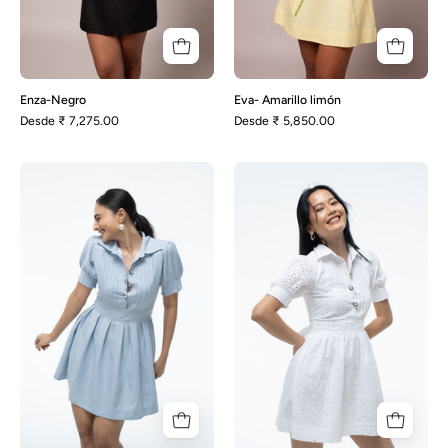
Enza-Negro
Eva- Amarillo limón
Desde
₹ 7,275.00
Desde
₹ 5,850.00
Heather
Brezo
-
-
Azul
Schiffli
polvoriento
blanco