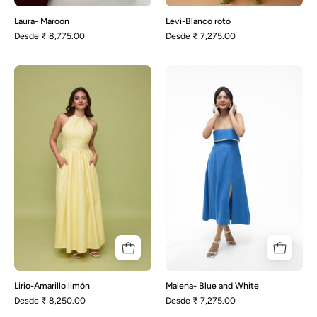
Laura- Maroon
Levi-Blanco roto
Desde
₹ 8,775.00
Desde
₹ 7,275.00
Lirio-
Malena-
Amarillo
Blue
limón
and
White
Lirio-Amarillo limón
Malena- Blue and White
Desde
₹ 8,250.00
Desde
₹ 7,275.00