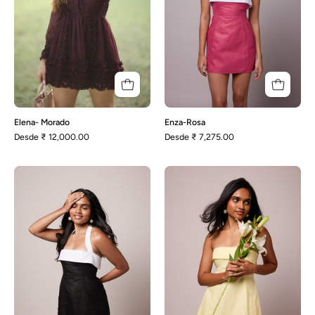
Elena- Morado
Enza-Rosa
Desde
₹ 12,000.00
Desde
₹ 7,275.00
Enza-
Eva-
Negro
Amarillo
limón