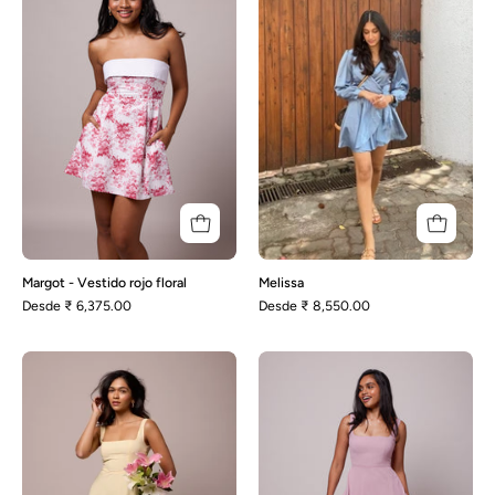
Vestido
rojo
floral
Margot - Vestido rojo floral
Melissa
Desde
₹ 6,375.00
Desde
₹ 8,550.00
Olivia-
Olivia-
Amarillo
Malva
mantequilla