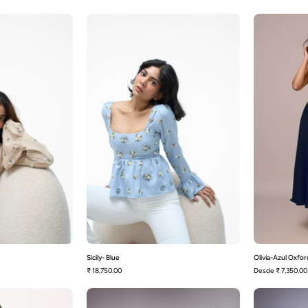
icily-
Sicily-
Beige
Blue
Sicily- Blue
Olivia-Azul Oxfor
₹ 18,750.00
Desde
₹ 7,350.00
olly-
Lirio