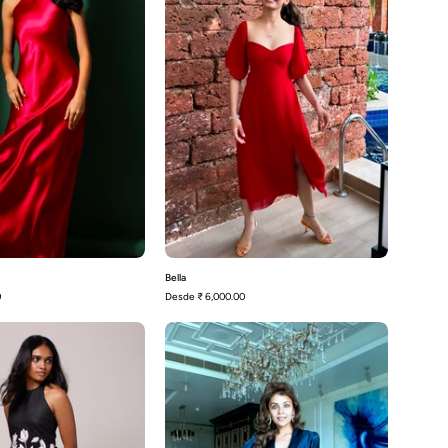
Bella
0
Desde
₹ 6,000.00
Rumi
Adele
-
Vestido
cruzado