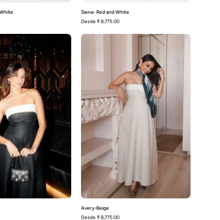
 White
Siena- Red and White
Desde
₹ 8,775.00
Avery-
Avery-
Negro
Beige
Avery-Beige
Desde
₹ 8,775.00