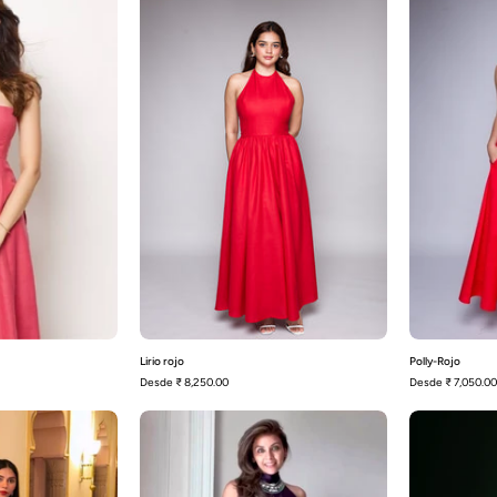
Rosa
rojo
Lirio rojo
Polly-Rojo
Desde
₹ 8,250.00
Desde
₹ 7,050.00
Abrian
Addison