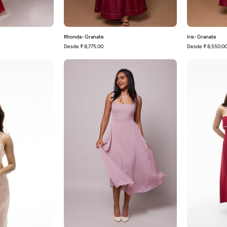
Rhonda- Granate
Iris- Granate
Desde
₹ 8,775.00
Desde
₹ 8,550.0
Susannah-
Olivia-
Blush
Malva
Pink