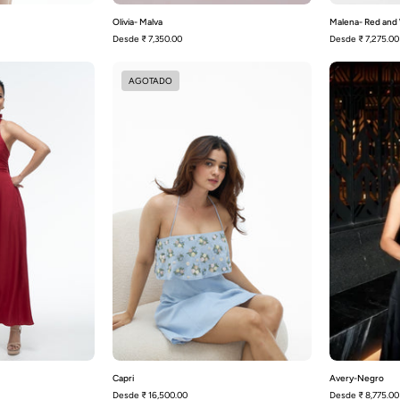
Olivia- Malva
Malena- Red and
Desde
₹ 7,350.00
Desde
₹ 7,275.00
Aston
Capri
AGOTADO
Granate
Capri
Avery-Negro
Desde
₹ 16,500.00
Desde
₹ 8,775.00