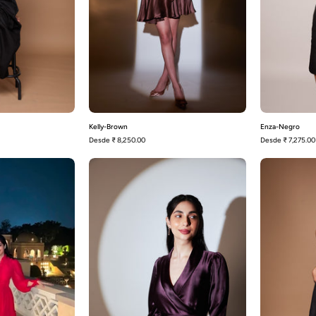
Kelly-Brown
Enza-Negro
Desde
₹ 8,250.00
Desde
₹ 7,275.00
Elena-
Kelly-
Rosa
Púrpura
fuerte