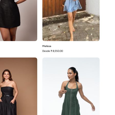
Melissa
Desde
₹ 8,550.00
Amapola-
Becca
Negra
-
Verde