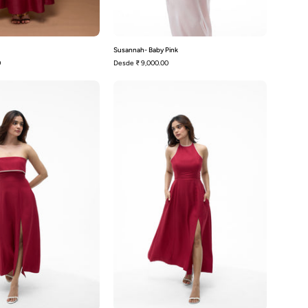
Susannah- Baby Pink
0
Desde
₹ 9,000.00
Malena-
Siena-
Red
Red
and
and
White
White