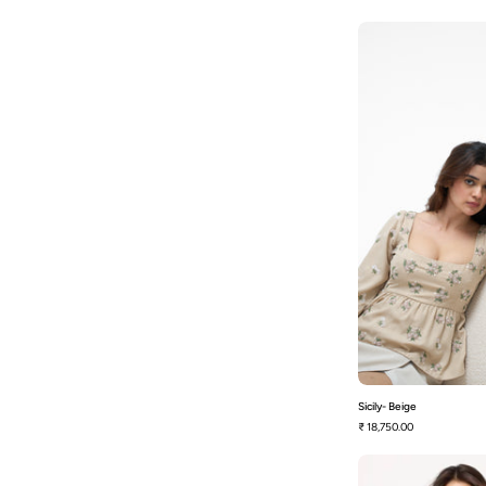
S
Sicily- Beige
₹ 18,750.00
P