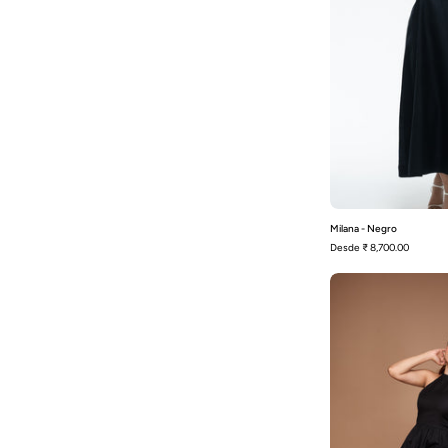
Milana - Negro
Desde
₹ 8,700.00
L