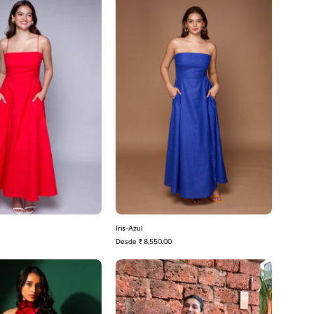
Rojo
Azul
Iris-Azul
Desde
₹ 8,550.00
Adelina
Bella