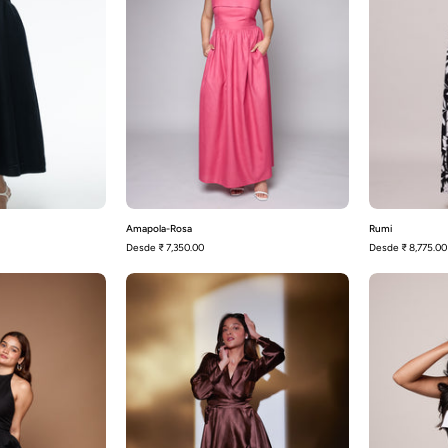
Amapola-Rosa
Rumi
Desde
₹ 7,350.00
Desde
₹ 8,775.00
irio
Kelly-
negro
Brown