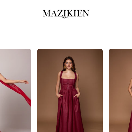
Rossi
Rhonda-
Granate