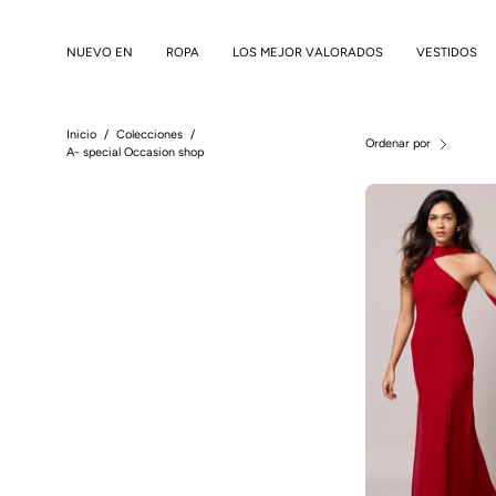
Saltar
al
NUEVO EN
ROPA
LOS MEJOR VALORADOS
VESTIDOS
contenido
Inicio
/
Colecciones
/
Ordenar por
A- special Occasion shop