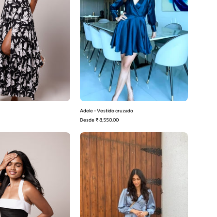
Adele - Vestido cruzado
Desde
₹ 8,550.00
Enza-
Melissa
Negro