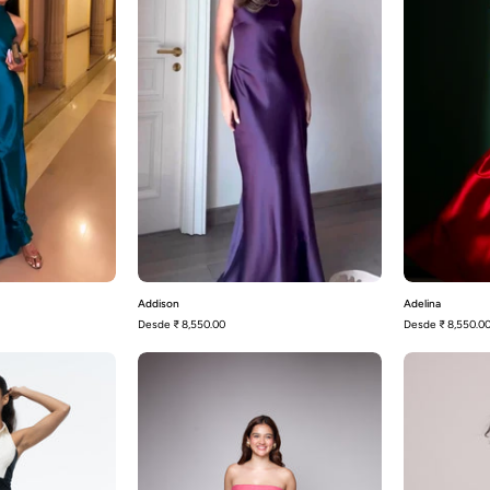
Addison
Adelina
Desde
₹ 8,550.00
Desde
₹ 8,550.0
Milana
Amapola-
Rosa
Negro