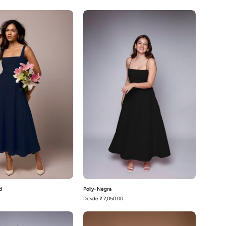
Olivia-
Polly-
Azul
Negra
Oxford
d
Polly- Negra
Desde
₹ 7,050.00
Polly-
Iris-